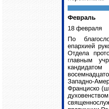
Февраль
18 февраля
По благосл
епархией рук
Отдела прот
главным учр
кандидатом
восемнадцат
Западно-Ам
Франциско (ш
духовенст
священнослу