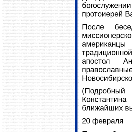
богослужении
протоиерей В
После бесе
миссионерс
американцы
традиционн
апостол А
православные
Новосибирско
(Подробны
Константин
ближайших вы
20 февраля