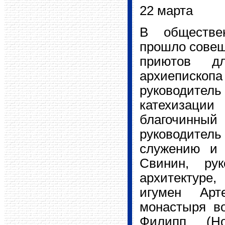
22 марта
В обществе
прошло совещ
приютов дл
архиепископа
руководител
катехизац
благочинны
руководитель
служению и 
Свинин, рук
архитектуре
игумен Арт
монастыря во
Филипп (Но