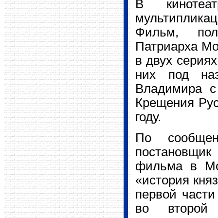
В кинотеа
мультиплика
Фильм, пол
Патриарха Мос
в двух сериях
них под на
Владимира с
Крещения Руси
году.
По сообщен
постановщик
фильма в Мос
«история кня
первой части
во второй