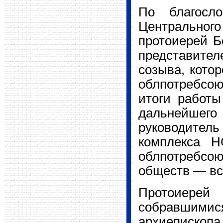
По благосл
Центральног
протоиерей Б
представите
созыва, кото
облпотребсою
итоги работы
дальнейшего
руководите
комплекса Н
облпотребсою
обществ — все
Протоиере
собравшимис
архиепископа 