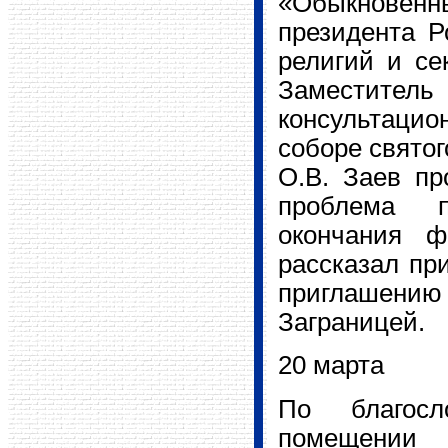
«Обыкновен
президента Р
религий и се
Заместите
консультацион
соборе святог
О.В. Заев пр
проблема п
окончания ф
рассказал пр
приглашен
Заграницей.
20 марта
По благосл
помещении 