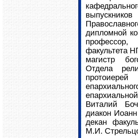
кафедральн
выпускников
Православно
дипломной ко
профессор,
факультета НГ
магистр бог
Отдела рели
протоиерей
епархиально
епархиально
Виталий Боч
диакон Иоанн
декан факул
М.И. Стрельц