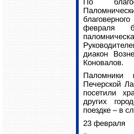
По благос
Паломническ
благоверного
февраля б
паломническ
Руководител
диакон Возне
Коновалов.
Паломники 
Печерской Ла
посетили хр
других горо
поездке – в 
23 февраля