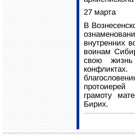
27 марта
В Вознесенск
ознаменован
внутренних в
воинам Сибир
свою жизнь
конфликта
благословени
протоиерей
грамоту мат
Бирих.