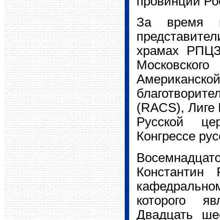
провинции Ро
За время п
представите
храмах РПЦЗ
Московского
Американск
благотворит
(RACS), Лиге
Русской це
Конгрессе рус
Восемнадцато
Константин 
кафедрально
которого яв
Двадцать ше