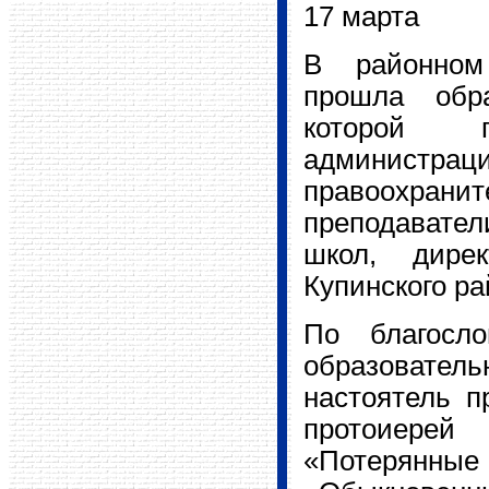
17 марта
В
районном
прошла обра
которой п
администр
правоохра
преподавател
школ, дире
Купинского ра
По благосл
образовате
настоятель п
протоиере
«Потерян