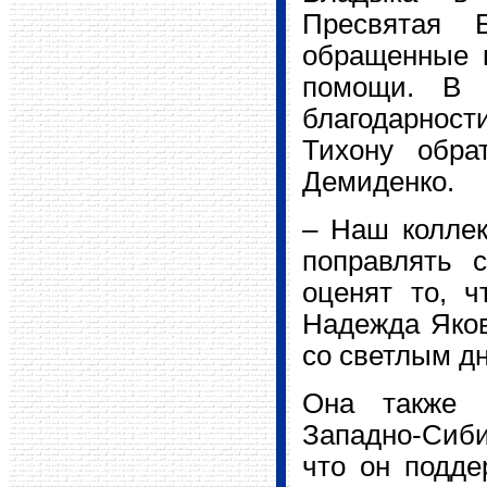
Пресвятая 
обращенные к
помощи. В 
благодарност
Тихону обра
Демиденко.
– Наш коллек
поправлять 
оценят то, ч
Надежда Яков
со светлым д
Она также в
Западно-Сибир
что он подд