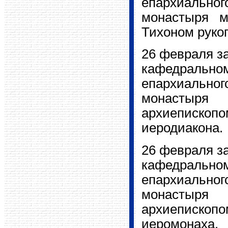
епархиально
монастыря м
Тихоном руко
26 февраля з
кафедральн
епархиально
монастыр
архиеписк
иеродиакона.
26 февраля з
кафедральн
епархиально
монастыря
архиеписк
иеромонаха.