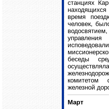
станциях Кар
находящихся 
время поезд
человек, был
водосвятие
управлени
исповедова
миссионерск
беседы сре
осуществл
железнодоро
комитетом с
железной дор
Март