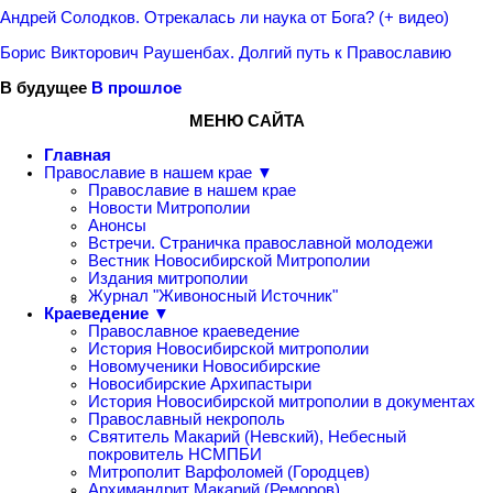
Андрей Солодков. Отрекалась ли наука от Бога? (+ видео)
Борис Викторович Раушенбах. Долгий путь к Православию
В будущее
В прошлое
МЕНЮ САЙТА
Главная
Православие в нашем крае ▼
Православие в нашем крае
Новости Митрополии
Анонсы
Встречи. Страничка православной молодежи
Вестник Новосибирской Митрополии
Издания митрополии
Журнал "Живоносный Источник"
Краеведение ▼
Православное краеведение
История Новосибирской митрополии
Новомученики Новосибирские
Новосибирские Архипастыри
История Новосибирской митрополии в документах
Православный некрополь
Святитель Макарий (Невский), Небесный
покровитель НСМПБИ
Митрополит Варфоломей (Городцев)
Архимандрит Макарий (Реморов)