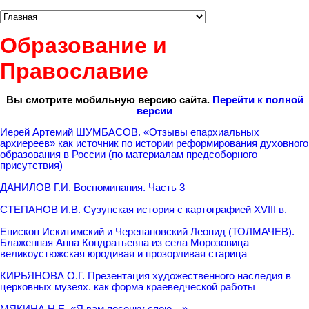
Образование и
Православие
Вы смотрите мобильную версию сайта.
Перейти к полной
версии
Иерей Артемий ШУМБАСОВ. «Отзывы епархиальных
архиереев» как источник по истории реформирования духовного
образования в России (по материалам предсоборного
присутствия)
ДАНИЛОВ Г.И. Воспоминания. Часть 3
СТЕПАНОВ И.В. Сузунская история с картографией XVIII в.
Епископ Искитимский и Черепановский Леонид (ТОЛМАЧЕВ).
Блаженная Анна Кондратьевна из села Морозовица –
великоустюжская юродивая и прозорливая старица
КИРЬЯНОВА О.Г. Презентация художественного наследия в
церковных музеях. как форма краеведческой работы
МЯКИНА Н.Е. «Я вам песенку спою…»