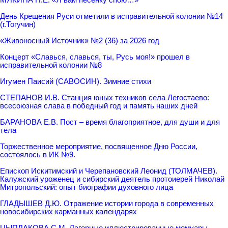
День Крещения Руси отметили в исправительной колонии №14
(г.Тогучин)
«Живоносный Источник» №2 (36) за 2026 год
Концерт «Славься, славься, ты, Русь моя!» прошел в
исправительной колонии №8
Игумен Паисий (САВОСИН). Зимние стихи
СТЕПАНОВ И.В. Станция юных техников села Легостаево:
всесоюзная слава в победный год и память наших дней
БАРАНОВА Е.В. Пост – время благоприятное, для души и для
тела
Торжественное мероприятие, посвященное Дню России,
состоялось в ИК №9.
Епископ Искитимский и Черепановский Леонид (ТОЛМАЧЕВ).
Калужский уроженец и сибирский деятель протоиерей Николай
Митропольский: опыт биографии духовного лица
ГЛАДЫШЕВ Д.Ю. Отражение истории города в современных
новосибирских карманных календарях
ЦЫПЛАКОВА С.М. Лагерные иллюстрированные мемуары