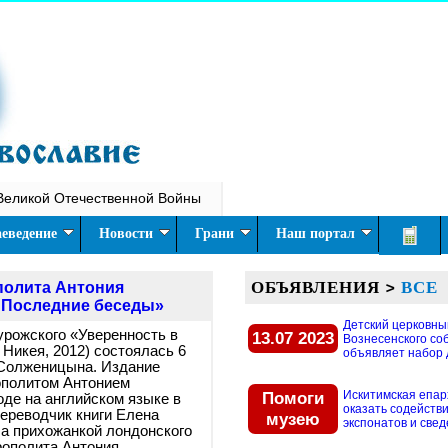
Великой Отечественной Войны
еведение
Новости
Грани
Наш портал
ОБЪЯВЛЕНИЯ
>
ВСЕ
полита Антония
 Последние беседы»
Детский церковны
урожского «Уверенность в
13.07 2023
Вознесенского со
Никея, 2012) состоялась 6
объявляет набор д
. Солженицына. Издание
ополитом Антонием
Помоги
Искитимская епар
де на английском языке в
оказать содействи
переводчик книги Елена
музею
экспонатов и свед
ла прихожанкой лондонского
ополита Антония,