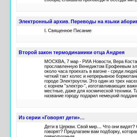
Электронный архив. Переводы на языки абори
I. Священное Писание
Второй закон термодинамики отца Андрея
МОСКВА, 7 мар - РИА Новости, Вера Коста
прославленную Венедиктом Ерофеевым эл
около часа проехать в вагоне - среди люд
четкий такт колес и непрерывное бормотан
городе Электроугли. Это один из трех нас
с корнем "электро-", изготавливающих важн
местные, даже для космической техники. 
название городу подарил немецкий поддан
Из серии «Говорят дети»…
Дети в Церкви. Свой мир… Что они видят?
говорят? Предлагаем вам подборку, котора
равнодушным.