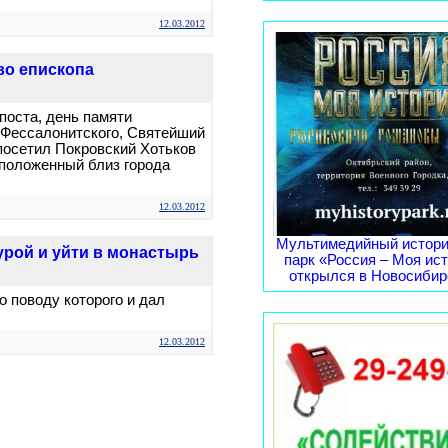
12.03.2012
во епископа
 поста, день памяти
 Фессалонитского, Святейший
посетил Покровский Хотьков
положенный близ города
12.03.2012
Мультимедийный истори
урой и уйти в монастырь
парк «Россия – Моя ис
открылся в Новосибирс
о поводу которого и дал
12.03.2012