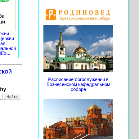
рхии
Церкви
ная
иальной
»...
СКОЙ
Расписание богослужений в
Вознесенском кафедральном
йту
соборе