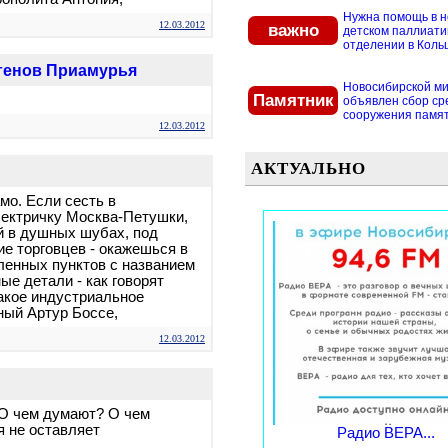
Нужна помощь в 
12.03.2012
важно
детском паллиат
отделении в Кольцо
генов Приамурья
Новосибирской м
Памятник
объявлен сбор ср
сооружения памятн
12.03.2012
АКТУАЛЬНО
мо. Если сесть в
ектричку Москва-Петушки,
ей в душных шубах, под
ие торговцев - окажешься в
еленных пунктов с названием
ые детали - как говорят
Такое индустриальное
ный Артур Боссе,
12.03.2012
 О чем думают? О чем
я не оставляет
Радио ВЕРА...