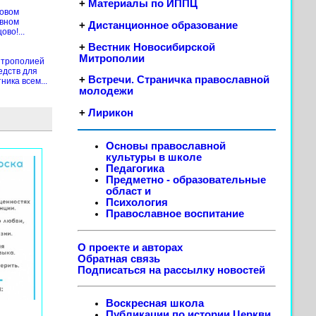
+
Материалы по ИППЦ
новом
ивном
+
Дистанционное образование
во!...
+
Вестник Новосибирской
Митрополии
итрополией
едств для
+
Встречи. Страничка православной
ика всем...
молодежи
+
Лирикон
Основы православной
культуры в школе
Педагогика
Предметно - образовательные
област
и
Психология
Православное воспитание
О проекте и авторах
Обратная связь
Подписаться на рассылку новостей
Воскресная школа
Публикации по истории Церкви