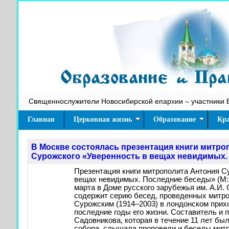
Священнослужители Новосибирской епархии – участники 
Главная
Церковная жизнь
Образование
Кра
В Москве состоялась презентация книги митро
Сурожского «Уверенность в вещах невидимых.
Презентация книги митрополита Антония С
вещах невидимых. Последние беседы» (М: 
марта в Доме русского зарубежья им. А.И
содержит серию бесед, проведенных митр
Сурожским (1914–2003) в лондонском прихо
последние годы его жизни. Составитель и 
Садовникова, которая в течение 11 лет бы
собора, слышала проповеди и беседы митр