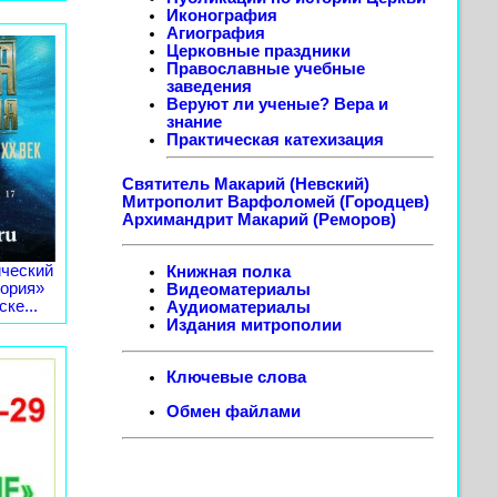
Иконография
Агиография
Церковные праздники
Православные учебные
заведения
Веруют ли ученые? Вера и
знание
Практическая катехизация
Святитель Макарий (Невский)
Митрополит Варфоломей (Городцев)
Архимандрит Макарий (Реморов)
ческий
Книжная полка
тория»
Видеоматериалы
ке...
Аудиоматериалы
Издания митрополии
Ключевые слова
Обмен файлами