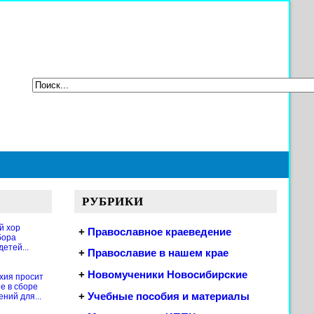
РУБРИКИ
й хор
+
Православное краеведение
бора
етей...
+
Православие в нашем крае
+
Новомученики Новосибирские
хия просит
е в сборе
+
Учебные пособия и материалы
ений для...