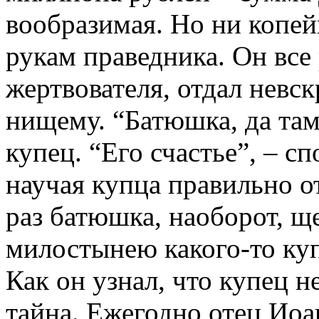
вообразимая. Но ни копей
рукам праведника. Он все 
жертвователя, отдал невс
нищему. “Батюшка, да там
купец. “Его счастье”, – с
научая купца правильно о
раз батюшка, наоборот, щ
милостынею какого-то куп
Как он узнал, что купец н
тайна. Ежегодно отец Иоа