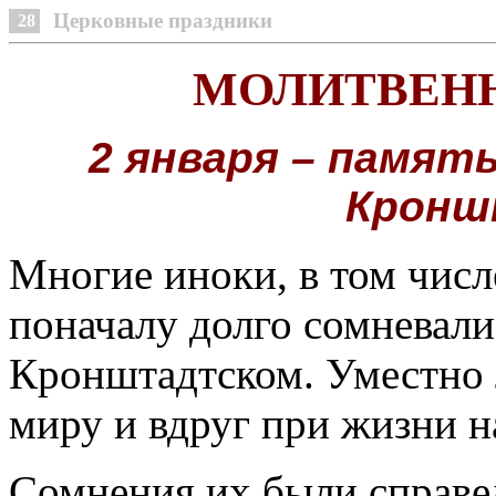
Церковные праздники
28
МОЛИТВЕНН
2 января – памят
Кронш
Многие иноки, в том чис
поначалу долго сомневали
Кронштадтском. Уместно л
миру и вдруг при жизни н
Сомнения их были справе