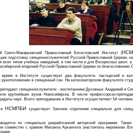
НСМ
ий Свято-Макарьевский Православный Богословский Институт (
ее подготовку священнослужителей Русской Православной Церкви, кат
 всех типов учебных заведений, в том числе и для Воскресных школ, а 
восибирской епархией Русской Православной Церкви по благословению С
 время в Институте существует два факультета: пастырский и кате
к рукоположению в священный сан. На катехизаторском факультете студ
преподают священнослужители - воспитанники Духовных Академий и Се
ели крупнейших вузов Новосибирска. В числе профессорско-препода
дидаты наук. Всего преподавание в Институте осуществляют 54 человек
НСМПБИ
а в
существует Заочное отделение специально для свящ
оводится по специально разработанной авторской программе. Также
ые совместно с храмом Михаила Архангела (настоятель иеромонах Вла
онаря.