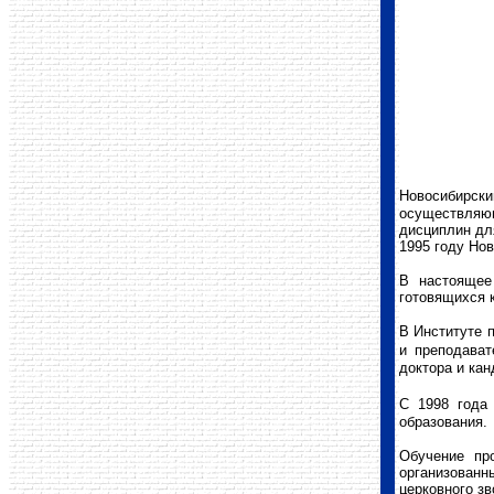
Новосибирск
осуществляющ
дисциплин для
1995 году Но
В настоящее
готовящихся 
В Институте 
и преподават
доктора и кан
С 1998 год
образования.
Обучение пр
организованн
церковного зв