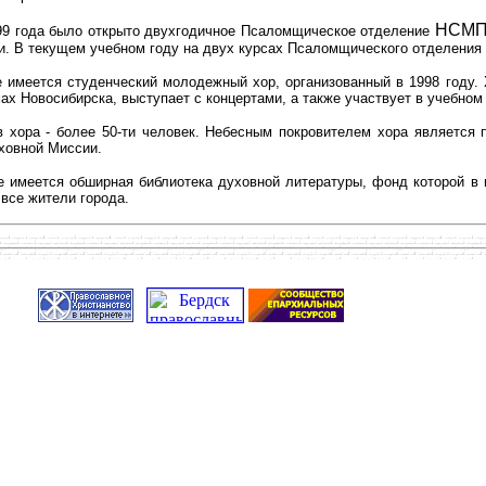
НСМ
99 года было открыто двухгодичное Псаломщическое отделение
и. В текущем учебном году на двух курсах Псаломщического отделения 
е имеется студенческий молодежный хор, организованный в 1998 году.
мах Новосибирска, выступает с концертами, а также участвует в учебн
 хора - более 50-ти человек. Небесным покровителем хора является 
ховной Миссии.
е имеется обширная библиотека духовной литературы, фонд которой в 
все жители города.