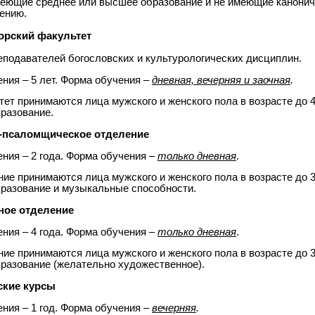
имеющие среднее или высшее образование и не имеющие канонич
ению.
орский факультет
реподавателей богословских и культурологических дисциплин.
ния – 5 лет. Форма обучения –
дневная, вечерняя и заочная
.
тет принимаются лица мужского и женского пола в возрасте до 
разование.
о-псаломщическое отделение
ния – 2 года. Форма обучения –
только дневная
.
ние принимаются лица мужского и женского пола в возрасте до 
разование и музыкальные способности.
ное отделение
ния – 4 года.
Форма обучения –
только дневная
.
ние принимаются лица мужского и женского пола в возрасте до 
разование (желательно художественное).
ские курсы
ния – 1 год. Форма обучения –
вечерняя
.