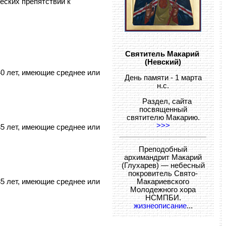
еских препятствий к
Святитель Макарий
(Невский)
40 лет, имеющие среднее или
День памяти - 1 марта
н.с.
Раздел, сайта
посвященный
святителю Макарию.
>>>
35 лет, имеющие среднее или
Преподобный
архимандрит Макарий
(Глухарев) — небесный
покровитель Свято-
Макариевского
35 лет, имеющие среднее или
Молодежного хора
НСМПБИ.
жизнеописание
...