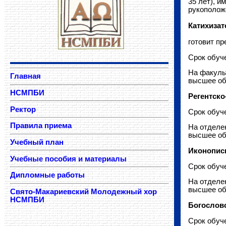
35 лет), 
рукополож
Катихизат
готовит п
Срок обуче
На факуль
Главная
высшее об
НСМПБИ
Регентск
Ректор
Срок обуче
Правила приема
На отделе
высшее об
Учебный план
Иконопис
Учебные пособия и материалы
Срок обуче
Дипломные работы
На отделе
высшее об
Свято-Макариевский Молодежный хор
НСМПБИ
Богослов
Срок обуче