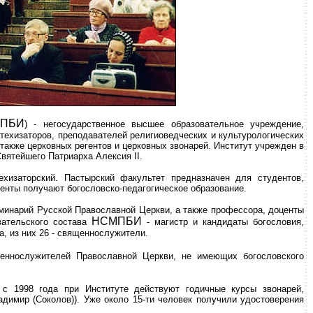
ПБИ
) - негосударственное высшее образовательное учреждение,
ехизаторов, преподавателей религиоведческих и культурологических
также церковных регентов и церковных звонарей. Институт учрежден в
вятейшего Патриарха Алексия II.
хизаторский. Пастырский факультет предназначен для студентов,
енты получают богословско-педагогическое образование.
минарий Русской Православной Церкви, а также профессора, доценты
НСМПБИ
вательского состава
- магистр и кандидаты богословия,
а, из них 26 - священнослужители.
еннослужителей Православной Церкви, не имеющих богословского
 с 1998 года при Институте действуют годичные курсы звонарей,
димир (Соколов)). Уже около 15-ти человек получили удостоверения