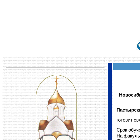
Новосиб
Пастырск
готовит с
Срок обуче
На факульт