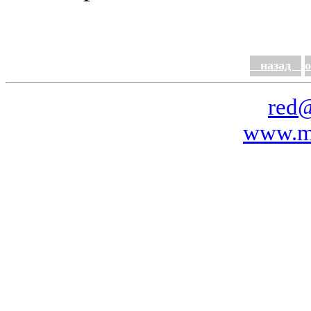
назад
red
www.mr