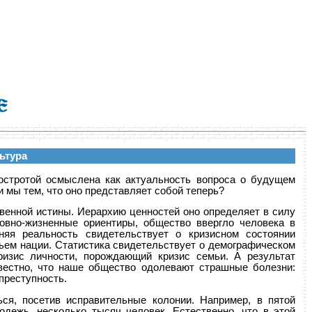
ьтура
остротой осмыслена как актуальность вопроса о будущем
 мы тем, что оно представляет собой теперь?
венной истины. Иерархию ценностей оно определяет в силу
овно-жизненные ориентиры, общество ввергло человека в
няя реальность свидетельствует о кризисном состоянии
ьем нации. Статистика свидетельствует о демографическом
ризис личности, порождающий кризис семьи. А результат
звестно, что наше общество одолевают страшные болезни:
преступность.
ся, посетив исправительные колонии. Например, в пятой
дежь, несколько тысяч человек. Естественно, что в этой