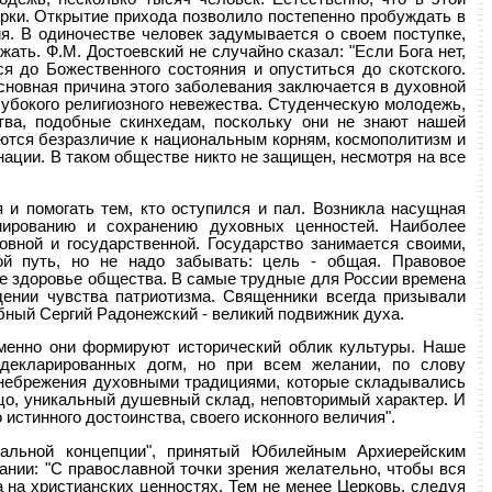
рки. Открытие прихода позволило постепенно пробуждать в
я. В одиночестве человек задумывается о своем поступке,
ать. Ф.М. Достоевский не случайно сказал: "Если Бога нет,
я до Божественного состояния и опуститься до скотского.
сновная причина этого заболевания заключается в духовной
убокого религиозного невежества. Студенческую молодежь,
тва, подобные скинхедам, поскольку они не знают нашей
аются безразличие к национальным корням, космополитизм и
ации. В таком обществе никто не защищен, несмотря на все
 и помогать тем, кто оступился и пал. Возникла насущная
ированию и сохранению духовных ценностей. Наиболее
вной и государственной. Государство занимается своими,
ой путь, но не надо забывать: цель - общая. Правовое
ное здоровье общества. В самые трудные для России времена
дении чувства патриотизма. Священники всегда призывали
ный Сергий Радонежский - великий подвижник духа.
именно они формируют исторический облик культуры. Наше
декларированных догм, но при всем желании, по слову
ренебрежения духовными традициями, которые складывались
ицо, уникальный душевный склад, неповторимый характер. И
 истинного достоинства, своего исконного величия".
альной концепции", принятый Юбилейным Архиерейским
ании: "С православной точки зрения желательно, чтобы вся
 на христианских ценностях. Тем не менее Церковь, следуя