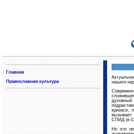
Главная
Актуально
Православная культура
нашего на
Современн
сложившег
духовный 
подрастаю
кризисе, 
вызывает 
СПИД (в С
Но эти не
исправите