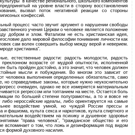
ультуры" в качестве регионального, школьного компонентов
 предпринятый на уровне власти в сторону восстановления
азования, вызвал поток негативной реакции со стороны
лигиозных конфессий.
льный процесс часто звучит аргумент о нарушении свободы
равственного учения Церкви о человеке является положение
ду добром и злом. Фатализм не есть христианская идея,
богословие дало мировой философии понимание личности как
ловек сам волен совершить выбор между верой и неверием.
рироде христианка".
ые, естественные радости: радость молодости, радость
в преклонном возрасте от мудрой опытности, исполненной
н быть пройден достойно, а это значит, что человек должен
стойные мысли и побуждения. Во многом это зависит от
я от человека выполнения определенных обязательств, само
е, но справедливые законы, которые нужно неукоснительно
прогресс очевиден, однако не все измеряется материальным
чивается регрессом или топтанием на месте. Остается боль
рмации по большей степени полуграмотны, а то и вовсе не
ют либо нероссийские идеалы, либо ориентируется на самые
льнее воздействие умной, но чуждой России прессы и
 и фашизма, культа секса и наркотиков, культа спиртного и
ознательным воздействием на психику и душевное здоровье
онятиями "права человека", "гражданское общество и его
 не вспоминает о том, что ложь и дезинформация под видом
ся формой духовного насилия.