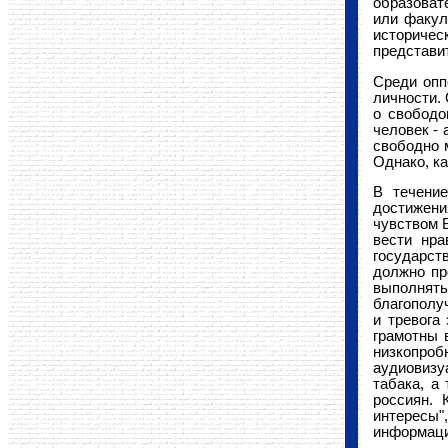
образоват
или факул
историчес
представи
Среди опп
личности.
о свободо
человек -
свободно 
Однако, ка
В течение
достижени
чувством Б
вести нра
государст
должно пр
выполнять
благополу
и тревога
грамотны 
низкопро
аудиовизуа
табака, а
россиян. 
интересы"
информаци