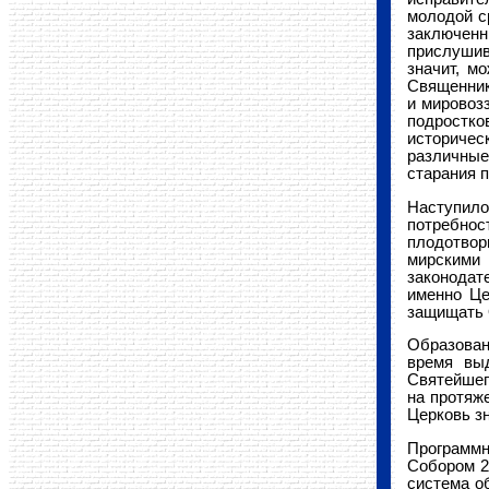
молодой с
заключенн
прислушив
значит, м
Священник
и мировоз
подростко
историчес
различные
старания 
Наступило
потребно
плодотвор
мирскими 
законодат
именно Це
защищать 
Образован
время вы
Святейшег
на протяж
Церковь зн
Программ
Собором 2
система о