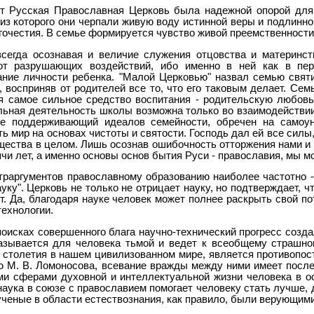
т Русская Православная Церковь была надежной опорой для 
 из которого они черпали живую воду истинной веры и подлинн
гочестия. В семье формируется чувство живой преемственности
всегда осознавая и величие служения отцовства и материнст
от разрушающих воздействий, ибо именно в ней как в пе
ние личности ребенка. "Малой Церковью" назвал семью святи
, восприняв от родителей все то, что его таковым делает. Сем
я самое сильное средство воспитания - родительскую любовь
льная деятельность школы возможна только во взаимодействии
е поддерживающий идеалов семейности, обречен на самоуни
ь мир на основах чистоты и святости. Господь дал ей все силы
бщества в целом. Лишь осознав ошибочность отторжения нами и 
чи лет, а именно основы основ бытия Руси - православия, мы 
траргументов православному образованию наиболее частотно -
уку". Церковь не только не отрицает науку, но подтверждает, ч
т. Да, благодаря науке человек может полнее раскрыть свой п
технологии.
поисках совершенного блага научно-технический прогресс созда
азывается для человека тьмой и ведет к всеобщему страшно
 столетия в нашем цивилизованном мире, является противопос
 М. В. Ломоносова, всевание вражды между ними имеет после
и сферами духовной и интеллектуальной жизни человека в о
аука в союзе с православием помогает человеку стать лучше, д
ученые в области естествознания, как правило, были верующим