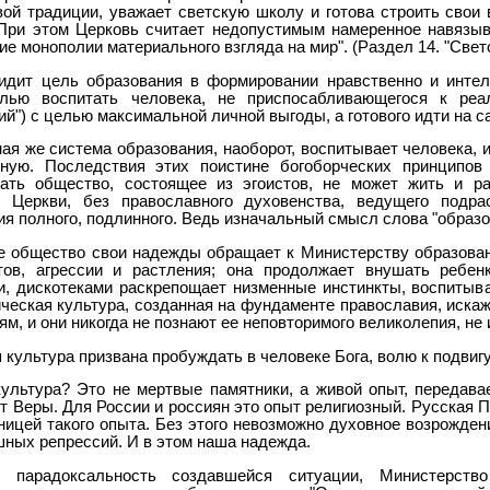
вой традиции, уважает светскую школу и готова строить свои
При этом Церковь считает недопустимым намеренное навязыв
е монополии материального взгляда на мир". (Раздел 14. "Светс
идит цель образования в формировании нравственно и интел
лью воспитать человека, не приспосабливающегося к реа
ий") с целью максимальной личной выгоды, а готового идти на
ая же система образования, наоборот, воспитывает человека, и
чную. Последствия этих поистине богоборческих принцип
ать общество, состоящее из эгоистов, не может жить и ра
 Церкви, без православного духовенства, ведущего подра
я полного, подлинного. Ведь изначальный смысл слова "образо
е общество свои надежды обращает к Министерству образова
тов, агрессии и растления; она продолжает внушать ребен
и, дискотеками раскрепощает низменные инстинкты, воспитыв
ическая культура, созданная на фундаменте православия, искаж
м, и они никогда не познают ее неповторимого великолепия, не
культура призвана пробуждать в человеке Бога, волю к подвигу
культура? Это не мертвые памятники, а живой опыт, передав
ыт Веры. Для России и россиян это опыт религиозный. Русская 
ницей такого опыта. Без этого невозможно духовное возрождени
шных репрессий. И в этом наша надежда.
я парадоксальность создавшейся ситуации, Министерст