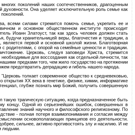
многих поколений наших соотечественников, драгоценным
ой духовности. Она уделяет исключительную роль семье как
 поколений.
ва, всеми силами стремится помочь семье, укрепить ее и
рвичном и основном общественном институте происходит
тель Иоанн Златоуст, так как здесь человек должен стать
ья, будучи хранительницей веры, благочестия и традиции, а
, является первой и основной школой жизни. Благотворная
 с родителями, с опорой на семейные ценности и традиции.
чтожение. Церковь, следуя заповеди Христа, стремится
, необходимые для воссоздания как отдельной личности, так
нашими предками того, чем жило государство на протяжении
можем предотвратить деградацию и гибель нашего народа.
 "Церковь толкает современное общество к средневековью,
то открытия XX века в генетике, физике, химии, информатике
отенциал, глубже познать мир Божий, получить совершенную
л такую трагическую ситуацию, когда предназначенное быть
му концу. Одной из серьезнейших ошибок, совершенных в
тавление знаний научного и философского религиозному. По
дствие - полная потеря взаимопонимания и согласия между
смыслении основополагающих принципов его деятельности.
обрее, сильнее, активно противостоять злу и насилию. И не
и людьми.