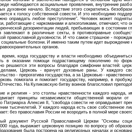
реде наблюдаются асоциальные проявления, внутренние разбо
ых духовное начало. Вследствие этого сократились безобрази
ается к голосу собственной совести. И это необходимо поддерж
ожно оправдать любое преступление". Человек может поднятьс
и, работающие с наркоманами и алкоголиками, отмечают, что о
зренческой дезориентации людей, пребывающих в состоянии гл
в завлекают в различные секты, в противоправные сообщес
кой православной духовности. И что самое страшное - порожд
 социальные болезни. И именно таким путем идет вырождение н
правоохранительных органов.
 время, когда государству и власти необходимо объединиться
сть в оказании помощи подрастающему поколению по форм
но решаются эти вопросы благодаря симфонии властей: церко
делами, Церковь - врачует духовные раны. У каждого св
ельство - прерогатива государства, а за Церковью - нравствен
рковь помогала и помогает государству, например, в пробуж
Отечество. На Куликовскую битву воинов благословил преподоб
ие и религия - это столпы нравственности каждого народа, 
двигает принципы независимости общественной морали от 
о Патриарха Алексия II, "свобода совести не оправдывает п
ении тысячелетий. У каждого народа есть свое собственное л
ает: без православия России не возродить в полной мере своего
ный документ Русской Православной Церкви "Основы соци
000 года, выражает церковную позицию по вопросу об образов
бразования была построена на религиозных началах и основана