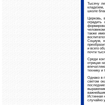
Тысячу ле
кладезем,
школе бла
Церковь, 
оградить 
формирова
человеком
также име
воспитате
Социум, н
преобразит
и всего о
почти тыся
Среди кон
отрицая на
впечатляю
технику и 
Однако в 
светом ок
последние
выражению
важнейшим
Истинная н
случайно 