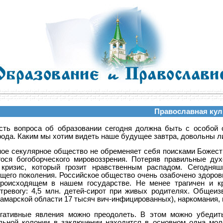
Православная кул
сть вопроса об образовании сегодня должна быть с особой 
рода. Каким мы хотим видеть наше будущее завтра, довольны ли
ое секулярное общество не обременяет себя поисками Божест
ося богоборческого мировоззрения. Потеряв правильные дух
кризис, который грозит нравственным распадом. Сегодняш
щего поколения. Российское общество очень озабочено здоров
происходящем в нашем государстве. Не менее трагичен и к
тревогу: 4,5 млн. детей-сирот при живых родителях. Общеи
амарской области 17 тысяч вич-инфицированных), наркомания, 
гативные явления можно преодолеть. В этом можно убедить
льной колонии в заключении находится в основном одна моло