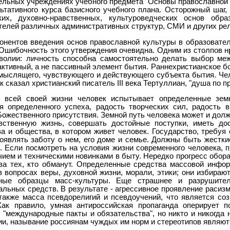
ельных учреждениях учебного предмета "Основы православной к
ьтативного курса базисного учебного плана. Осторожный шаг,
ких, духовно-нравственных, культуроведческих основ обр
телей различных административных структур, СМИ и других ре
онентов введения основ православной культуры в образовате
 Ошибочность этого утверждения очевидна. Одним из столпов н
волии: личность способна самостоятельно делать выбор меж
 активный, а не пассивный элемент бытия. Раннехристианское 
мыслящего, чувствующего и действующего субъекта бытия. Че
к сказал христианский писатель III века Тертуллиан, "душа по п
 всей своей жизни человек испытывает определенные земн
я определенного успеха, радость творческих сил, радость 
ожественного присутствия. Земной путь человека может и долже
вственную жизнь, совершать достойные поступки, иметь до
ва и общества, в котором живет человек. Государство, требу
оявлять заботу о нем, его доме и семье. Должны быть жестки
. Если посмотреть на условия жизни современного человека, 
чием и техническими новинками в быту. Нередко прогресс обора
 за тех, кто обманут. Определенные средства массовой инфо
в вопросах веры, духовной жизни, морали, этики; они избира
бные образцы масс-культуры. Еще страшнее и разрушите
льных средств. В результате - агрессивное проявление расизма
 также масса псевдорелигий и псевдоучений, что является с
Как правило, умная антироссийская пропаганда оперирует п
, "международные пакты и обязательства", но никто и никогда
и, называние россиянам чуждых им норм и стереотипов являют