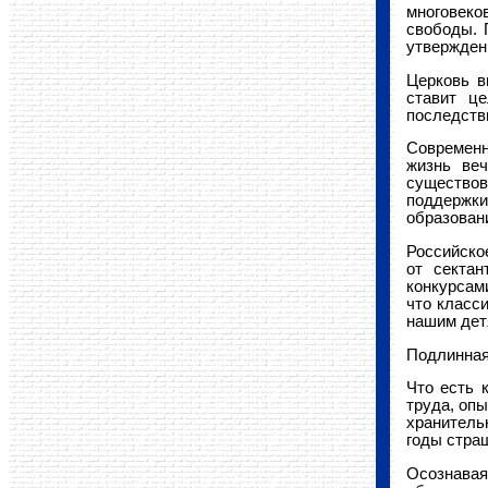
многовеко
свободы. 
утверждени
Церковь в
ставит це
последств
Современн
жизнь ве
существов
поддержки
образовани
Российско
от сектан
конкурсам
что класс
нашим детя
Подлинная 
Что есть 
труда, оп
хранитель
годы стра
Осознава