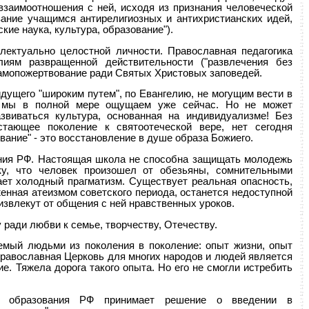
 взаимоотношения с ней, исходя из признания человеческой
ание учащимся антирелигиозных и антихристианских идей,
кие наука, культура, образование").
лектуально целостной личности. Православная педагогика
лиям развращенной действительности ("развлечения без
 самопожертвование ради Святых Христовых заповедей.
дущего "широким путем", по Евангелию, не могущим вести в
ов мы в полной мере ощущаем уже сейчас. Но не может
звиваться культура, основанная на индивидуализме! Без
стающее поколение к святоотеческой вере, нет сегодня
вание" - это восстановление в душе образа Божиего.
ния РФ. Настоящая школа не способна защищать молодежь
ку, что человек произошел от обезьяны, сомнительными
ает холодный прагматизм. Существует реальная опасность,
енная атеизмом советского периода, останется недоступной
 извлекут от общения с ней нравственных уроков.
 ради любви к семье, творчеству, Отечеству.
аемый людьми из поколения в поколение: опыт жизни, опыт
Православная Церковь для многих народов и людей является
е. Тяжела дорога такого опыта. Но его не смогли истребить
во образования РФ принимает решение о введении в