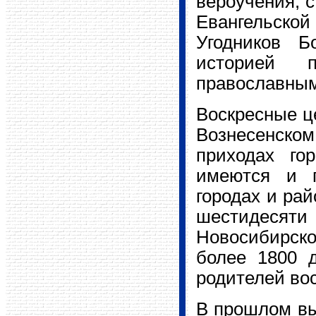
вероучения, 
Евангельско
Угодников Б
историей п
православным
Воскресные ц
Вознесенск
приходах го
имеются и п
городах и ра
шестидесяти 
Новосибирско
более 1800 д
родителей во
В прошлом вы