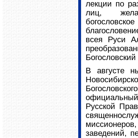
лекции по ра
лиц, жела
богословск
благословени
всея Руси Ал
преобразов
Богословский 
В августе н
Новосибирско
Богословског
официальный
Русской Прав
священнос
миссионеров
заведений, п