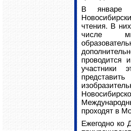
В январе 
Новосибирск
чтения. В них
числе мн
образовател
дополнитель
проводится и
участники э
представить
изобразительн
Новосибирс
Международн
проходят в Мо
Ежегодно ко 