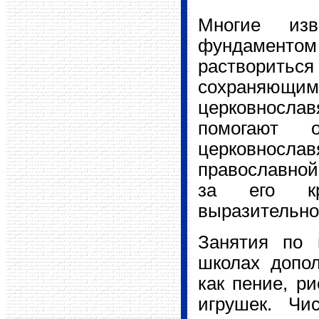
Многие изв
фундаментом
растворитьс
сохраняющим 
церковнослав
помогают о
церковносл
православной
за его кра
выразительно
Занятия по 
школах допол
как пение, ри
игрушек. Чи