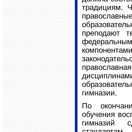
традициям. Ч
православны
образовател
преподают т
федеральны
компонент
законодатель
православная
дисциплина
образовате
гимназии.
По окончани
обучения вос
гимназий 
стандартам