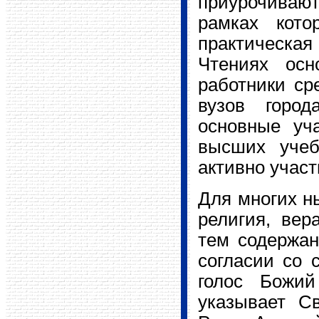
приурочиваю
рамках кото
практическая
Чтениях осн
работники ср
вузов город
основные уч
высших учеб
активно участ
Для многих н
религия, вер
тем содержан
согласии со 
голос Божий
указывает С