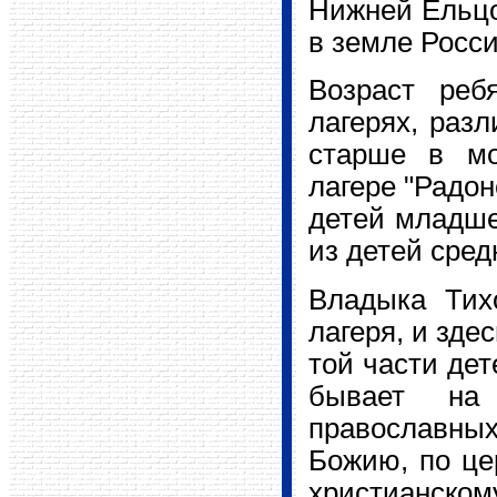
Нижней Ельцов
в земле Росс
Возраст реб
лагерях, разл
старше в мо
лагере "Радо
детей младшег
из детей сред
Владыка Тих
лагеря, и зде
той части дет
бывает на 
православных
Божию, по це
христианск