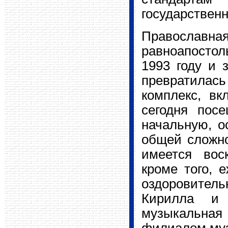
государственн
Правосла
равноапостол
1993 году и 
превратилас
комплекс, вк
сегодня пос
начальную, о
общей сложно
имеется вос
кроме того, 
оздоровител
Кирилла и 
музыкальная 
филиалом му