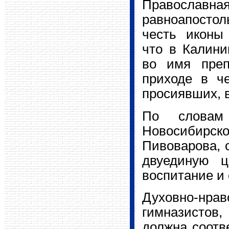
Правосла
равноапостол
честь иконы
что в Калини
во имя преп
приходе в ч
просиявших, 
По словам 
Новосибир
Пивоварова, 
двуединую ц
воспитание и
Духовно-н
гимназистов
должна соотв