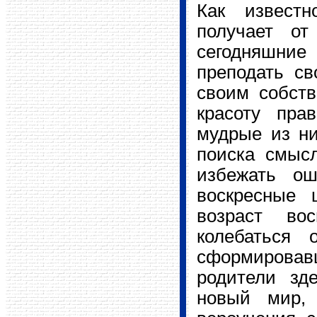
Как известн
получает от
сегодняшние
преподать св
своим собст
красоту пра
мудрые из ни
поиска смыс
избежать ош
воскресные 
возраст во
колебаться
сформировав
родители зд
новый мир, 