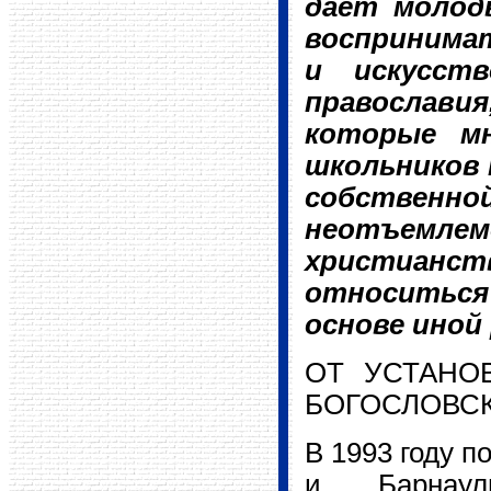
дает молод
воспринимат
и искусств
православия
которые мн
школьников 
собстве
неотъемл
христианст
относиться
основе иной
ОТ УСТАНО
БОГОСЛОВСК
В 1993 году п
и Барнауль