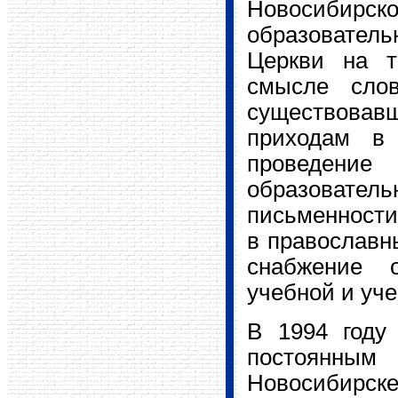
Новосибир
образователь
Церкви на т
смысле слов
существовавш
приходам в 
проведени
образовате
письменности
в православн
снабжение о
учебной и уч
В 1994 году
постоянны
Новосибирск