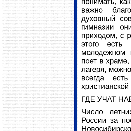
понимать, ка
важно благ
духовный сов
гимназии он
приходом, с 
этого есть
молодежном г
поет в храме,
лагеря, можно
всегда ест
христианской
ГДЕ УЧАТ Н
Число летни
России за по
Новосибирск