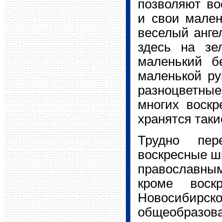
позволяют во
и свои мален
веселый анге
здесь на зе
маленький б
маленькой ру
разноцветные
многих воскр
хранятся таки
Трудно пер
воскресные ш
православны
кроме воск
Новосибирск
общеобразо